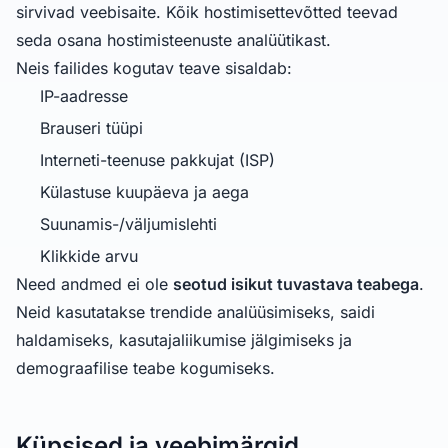
sirvivad veebisaite. Kõik hostimisettevõtted teevad
seda osana hostimisteenuste analüütikast.
Neis failides kogutav teave sisaldab:
IP-aadresse
Brauseri tüüpi
Interneti-teenuse pakkujat (ISP)
Külastuse kuupäeva ja aega
Suunamis-/väljumislehti
Klikkide arvu
Need andmed ei ole
seotud isikut tuvastava teabega
.
Neid kasutatakse trendide analüüsimiseks, saidi
haldamiseks, kasutajaliikumise jälgimiseks ja
demograafilise teabe kogumiseks.
Küpsised ja veebimärgid