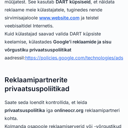
müüjatest. See kasutab
DART küpsiseid
, et näidata
reklaame meie külastajatele, tuginedes nende
sirvimisajaloole
www.website.com
ja teistel
veebisaitidel Internetis.
Kuid külastajad saavad valida DART küpsiste
keelamise, külastades
Google'i reklaamide ja sisu
võrgustiku privaatsuspoliitikat
aadressil:
https://policies.google.com/technologies/ads
Reklaamipartnerite
privaatsuspoliitikad
Saate seda loendit kontrollida, et leida
privaatsuspoliitika
iga
onlineocr.org
reklaamipartneri
kohta.
Kolmanda osapoole reklaamiserverid või -võrgustikud