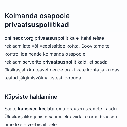
Kolmanda osapoole
privaatsuspoliitikad
onlineocr.org privaatsuspoliitika
ei kehti teiste
reklaamijate või veebisaitide kohta. Soovitame teil
kontrollida nende kolmanda osapoole
reklaamiserverite
privaatsuspoliitikaid
, et saada
üksikasjalikku teavet nende praktikate kohta ja kuidas
teatud jälgimisvõimalustest loobuda.
Küpsiste haldamine
Saate
küpsised keelata
oma brauseri seadete kaudu.
Üksikasjalike juhiste saamiseks viidake oma brauseri
ametlikele veebisaitidele.