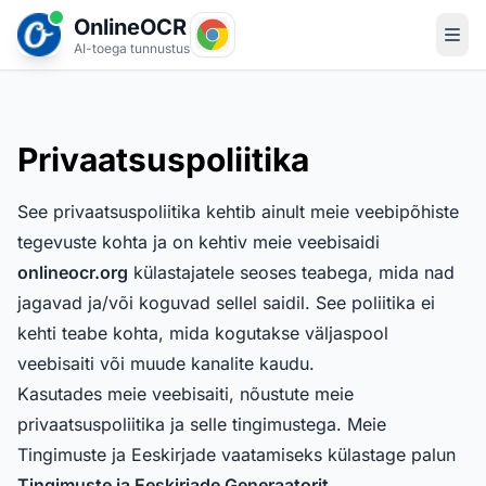
OnlineOCR
AI-toega tunnustus
Privaatsuspoliitika
See privaatsuspoliitika kehtib ainult meie veebipõhiste
tegevuste kohta ja on kehtiv meie veebisaidi
onlineocr.org
külastajatele seoses teabega, mida nad
jagavad ja/või koguvad sellel saidil. See poliitika ei
kehti teabe kohta, mida kogutakse väljaspool
veebisaiti või muude kanalite kaudu.
Kasutades meie veebisaiti, nõustute meie
privaatsuspoliitika ja selle tingimustega. Meie
Tingimuste ja Eeskirjade vaatamiseks külastage palun
Tingimuste ja Eeskirjade Generaatorit
.