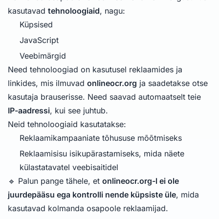
kasutavad
tehnoloogiaid
, nagu:
Küpsised
JavaScript
Veebimärgid
Need tehnoloogiad on kasutusel reklaamides ja
linkides, mis ilmuvad
onlineocr.org
ja saadetakse otse
kasutaja brauserisse. Need saavad automaatselt teie
IP-aadressi
, kui see juhtub.
Neid tehnoloogiaid kasutatakse:
Reklaamikampaaniate tõhususe mõõtmiseks
Reklaamisisu isikupärastamiseks, mida näete
külastatavatel veebisaitidel
🔹 Palun pange tähele, et
onlineocr.org-l ei ole
juurdepääsu ega kontrolli nende küpsiste üle
, mida
kasutavad kolmanda osapoole reklaamijad.