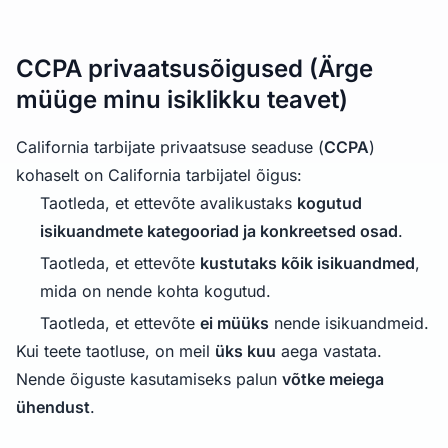
CCPA privaatsusõigused (Ärge
müüge minu isiklikku teavet)
California tarbijate privaatsuse seaduse (
CCPA
)
kohaselt on California tarbijatel õigus:
Taotleda, et ettevõte avalikustaks
kogutud
isikuandmete kategooriad ja konkreetsed osad
.
Taotleda, et ettevõte
kustutaks kõik isikuandmed
,
mida on nende kohta kogutud.
Taotleda, et ettevõte
ei müüks
nende isikuandmeid.
Kui teete taotluse, on meil
üks kuu
aega vastata.
Nende õiguste kasutamiseks palun
võtke meiega
ühendust
.