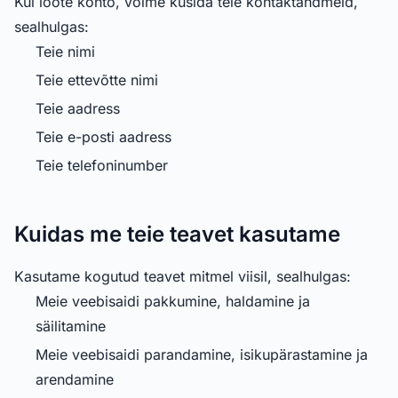
Kui loote konto, võime küsida teie kontaktandmeid,
sealhulgas:
Teie nimi
Teie ettevõtte nimi
Teie aadress
Teie e-posti aadress
Teie telefoninumber
Kuidas me teie teavet kasutame
Kasutame kogutud teavet mitmel viisil, sealhulgas:
Meie veebisaidi pakkumine, haldamine ja
säilitamine
Meie veebisaidi parandamine, isikupärastamine ja
arendamine