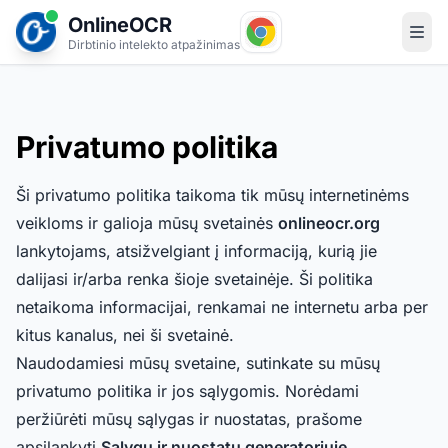
OnlineOCR
Dirbtinio intelekto atpažinimas
Privatumo politika
Ši privatumo politika taikoma tik mūsų internetinėms
veikloms ir galioja mūsų svetainės
onlineocr.org
lankytojams, atsižvelgiant į informaciją, kurią jie
dalijasi ir/arba renka šioje svetainėje. Ši politika
netaikoma informacijai, renkamai ne internetu arba per
kitus kanalus, nei ši svetainė.
Naudodamiesi mūsų svetaine, sutinkate su mūsų
privatumo politika ir jos sąlygomis. Norėdami
peržiūrėti mūsų sąlygas ir nuostatas, prašome
apsilankyti
Sąlygų ir nuostatų generatoriuje
.