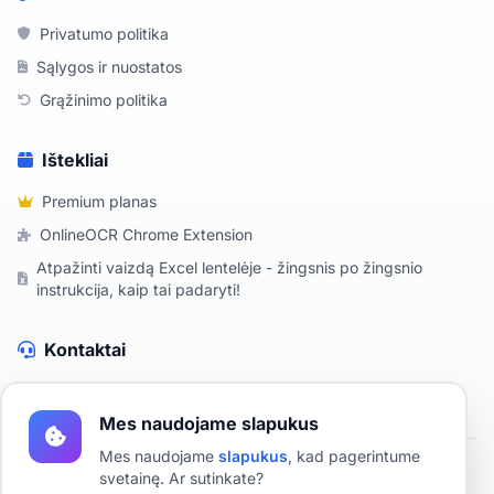
Privatumo politika
Sąlygos ir nuostatos
Grąžinimo politika
Ištekliai
Premium planas
OnlineOCR Chrome Extension
Atpažinti vaizdą Excel lentelėje - žingsnis po žingsnio
instrukcija, kaip tai padaryti!
Kontaktai
Susisiekite su mumis
Mes naudojame slapukus
Mes naudojame
slapukus
, kad pagerintume
svetainę. Ar sutinkate?
2019 - 2026 OnlineOCR - Nemokamas OCR internete