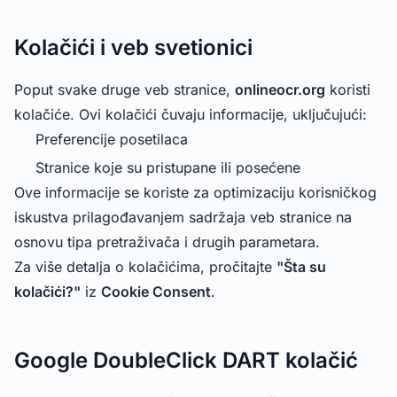
Kolačići i veb svetionici
Poput svake druge veb stranice,
onlineocr.org
koristi
kolačiće. Ovi kolačići čuvaju informacije, uključujući:
Preferencije posetilaca
Stranice koje su pristupane ili posećene
Ove informacije se koriste za optimizaciju korisničkog
iskustva prilagođavanjem sadržaja veb stranice na
osnovu tipa pretraživača i drugih parametara.
Za više detalja o kolačićima, pročitajte
"Šta su
kolačići?"
iz
Cookie Consent
.
Google DoubleClick DART kolačić