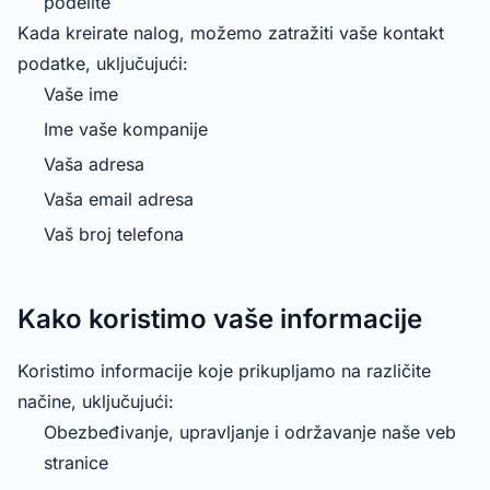
podelite
Kada kreirate nalog, možemo zatražiti vaše kontakt
podatke, uključujući:
Vaše ime
Ime vaše kompanije
Vaša adresa
Vaša email adresa
Vaš broj telefona
Kako koristimo vaše informacije
Koristimo informacije koje prikupljamo na različite
načine, uključujući:
Obezbeđivanje, upravljanje i održavanje naše veb
stranice