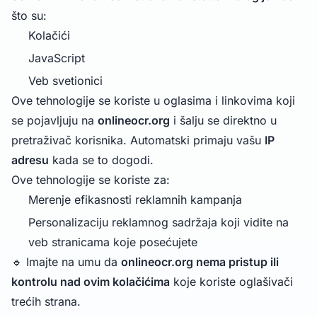
što su:
Kolačići
JavaScript
Veb svetionici
Ove tehnologije se koriste u oglasima i linkovima koji
se pojavljuju na
onlineocr.org
i šalju se direktno u
pretraživač korisnika. Automatski primaju vašu
IP
adresu
kada se to dogodi.
Ove tehnologije se koriste za:
Merenje efikasnosti reklamnih kampanja
Personalizaciju reklamnog sadržaja koji vidite na
veb stranicama koje posećujete
🔹 Imajte na umu da
onlineocr.org nema pristup ili
kontrolu nad ovim kolačićima
koje koriste oglašivači
trećih strana.