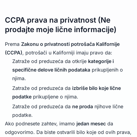
CCPA prava na privatnost (Ne
prodajte moje lične informacije)
Prema
Zakonu o privatnosti potrošača Kalifornije
(CCPA)
, potrošači u Kaliforniji imaju pravo da:
Zatraže od preduzeća da otkrije
kategorije i
specifične delove ličnih podataka
prikupljenih o
njima.
Zatraže od preduzeća da
izbriše bilo koje lične
podatke
prikupljene o njima.
Zatraže od preduzeća da
ne proda
njihove lične
podatke.
Ako podnesete zahtev, imamo
jedan mesec
da
odgovorimo. Da biste ostvarili bilo koje od ovih prava,