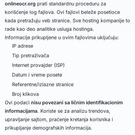
onlineocr.org
prati standardnu proceduru za
korišćenje log fajlova. Ovi fajlovi beleže posetioce
kada pretražuju veb stranice. Sve hosting kompanije to
rade kao deo analitike usluga hostinga.
Informacije prikupljene u ovim fajlovima uključuju:
IP adrese
Tip pretraživača
Internet provajder (ISP)
Datum i vreme posete
Referentne/izlazne stranice
Broj klikova
Ovi podaci
nisu povezani sa ličnim identifikacionim
informacijama
. Koriste se za analizu trendova,
upravljanje sajtom, praćenje kretanja korisnika i
prikupljanje demografskih informacija.