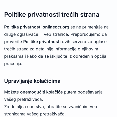
Politike privatnosti trećih strana
Politika privatnosti onlineocr.org
se ne primenjuje na
druge oglašivače ili veb stranice. Preporučujemo da
proverite
Politike privatnosti
ovih servera za oglase
trećih strana za detaljnije informacije o njihovim
praksama i kako da se isključite iz određenih opcija
praćenja.
Upravljanje kolačićima
Možete
onemogućiti kolačiće
putem podešavanja
vašeg pretraživača.
Za detaljna uputstva, obratite se zvaničnim veb
stranicama vašeg pretraživača.