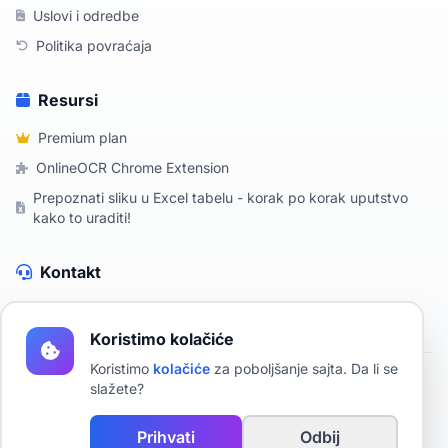
Uslovi i odredbe
Politika povraćaja
Resursi
Premium plan
OnlineOCR Chrome Extension
Prepoznati sliku u Excel tabelu - korak po korak uputstvo
kako to uraditi!
Kontakt
Kontaktirajte nas
Koristimo kolačiće
Koristimo
kolačiće
za poboljšanje sajta. Da li se
slažete?
2019 - 2026 OnlineOCR - Besplatan OCR online
Prepoznavanje teksta u slici koristeći AI.
Prihvati
Odbij