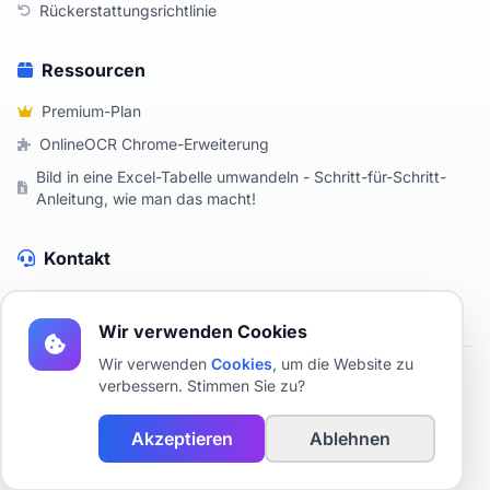
Rückerstattungsrichtlinie
Ressourcen
Premium-Plan
OnlineOCR Chrome-Erweiterung
Bild in eine Excel-Tabelle umwandeln - Schritt-für-Schritt-
Anleitung, wie man das macht!
Kontakt
Kontaktieren Sie uns
Wir verwenden Cookies
Wir verwenden
Cookies
, um die Website zu
verbessern. Stimmen Sie zu?
2019 - 2026 OnlineOCR - Kostenloses OCR online
Texterkennung in einem Bild mit KI.
Akzeptieren
Ablehnen
Mit Liebe für Ihre Produktivität gemacht