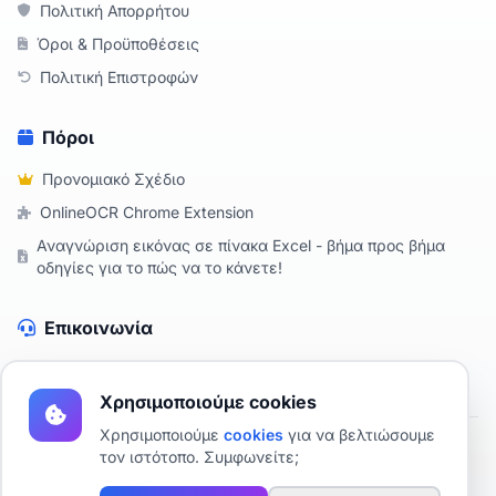
Πολιτική Απορρήτου
Όροι & Προϋποθέσεις
Πολιτική Επιστροφών
Πόροι
Προνομιακό Σχέδιο
OnlineOCR Chrome Extension
Αναγνώριση εικόνας σε πίνακα Excel - βήμα προς βήμα
οδηγίες για το πώς να το κάνετε!
Επικοινωνία
Επικοινωνήστε Μαζί Μας
Χρησιμοποιούμε cookies
Χρησιμοποιούμε
cookies
για να βελτιώσουμε
τον ιστότοπο. Συμφωνείτε;
2019 - 2026 OnlineOCR - Δωρεάν OCR online
Αναγνώριση κειμένου σε μια εικόνα χρησιμοποιώντας AI.