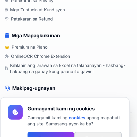
Patakaran sa Privacy
Mga Tuntunin at Kundisyon
Patakaran sa Refund
Mga Mapagkukunan
Premium na Plano
OnlineOCR Chrome Extension
Kilalanin ang larawan sa Excel na talahanayan - hakbang-
hakbang na gabay kung paano ito gawin!
Makipag-ugnayan
Makipag-ugnayan sa Amin
Gumagamit kami ng cookies
Gumagamit kami ng
cookies
upang mapabuti
ang site. Sumasang-ayon ka ba?
2019 - 2026 OnlineOCR - Libreng OCR online
Pagkilala sa teksto sa isang imahe gamit ang AI.