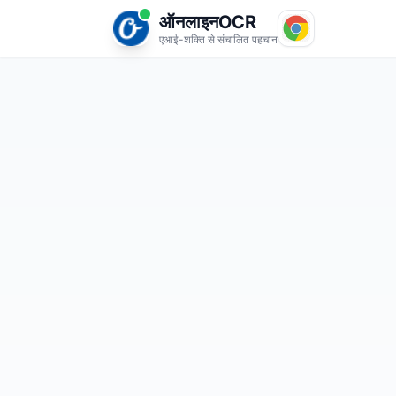
ऑनलाइनOCR
एआई-शक्ति से संचालित पहचान